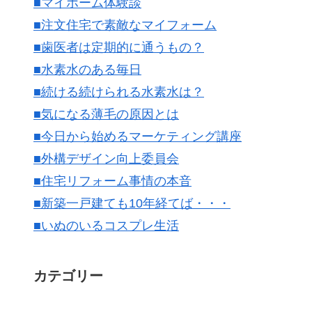
■マイホーム体験談
■注文住宅で素敵なマイフォーム
■歯医者は定期的に通うもの？
■水素水のある毎日
■続ける続けられる水素水は？
■気になる薄毛の原因とは
■今日から始めるマーケティング講座
■外構デザイン向上委員会
■住宅リフォーム事情の本音
■新築一戸建ても10年経てば・・・
■いぬのいるコスプレ生活
カテゴリー