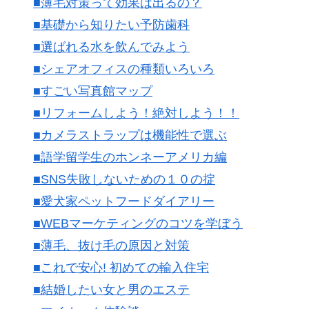
■薄毛対策って効果は出るの？
■基礎から知りたい予防歯科
■選ばれる水を飲んでみよう
■シェアオフィスの種類いろいろ
■すごい写真館マップ
■リフォームしよう！絶対しよう！！
■カメラストラップは機能性で選ぶ
■語学留学生のホンネーアメリカ編
■SNS失敗しないための１０の掟
■愛犬家ペットフードダイアリー
■WEBマーケティングのコツを学ぼう
■薄毛、抜け毛の原因と対策
■これで安心! 初めての輸入住宅
■結婚したい女と男のエステ