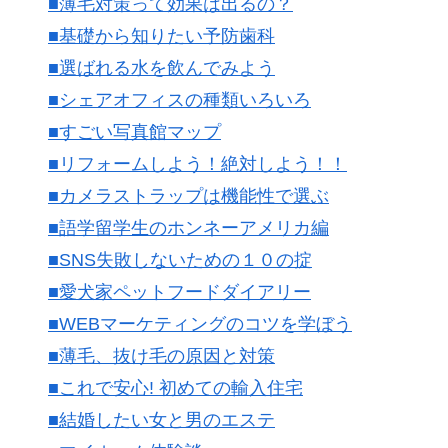
■薄毛対策って効果は出るの？
■基礎から知りたい予防歯科
■選ばれる水を飲んでみよう
■シェアオフィスの種類いろいろ
■すごい写真館マップ
■リフォームしよう！絶対しよう！！
■カメラストラップは機能性で選ぶ
■語学留学生のホンネーアメリカ編
■SNS失敗しないための１０の掟
■愛犬家ペットフードダイアリー
■WEBマーケティングのコツを学ぼう
■薄毛、抜け毛の原因と対策
■これで安心! 初めての輸入住宅
■結婚したい女と男のエステ