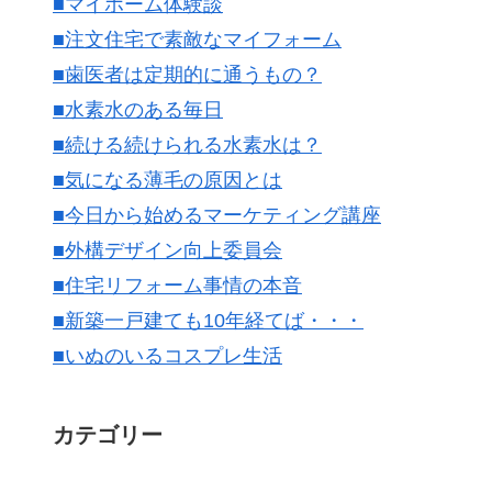
■マイホーム体験談
■注文住宅で素敵なマイフォーム
■歯医者は定期的に通うもの？
■水素水のある毎日
■続ける続けられる水素水は？
■気になる薄毛の原因とは
■今日から始めるマーケティング講座
■外構デザイン向上委員会
■住宅リフォーム事情の本音
■新築一戸建ても10年経てば・・・
■いぬのいるコスプレ生活
カテゴリー