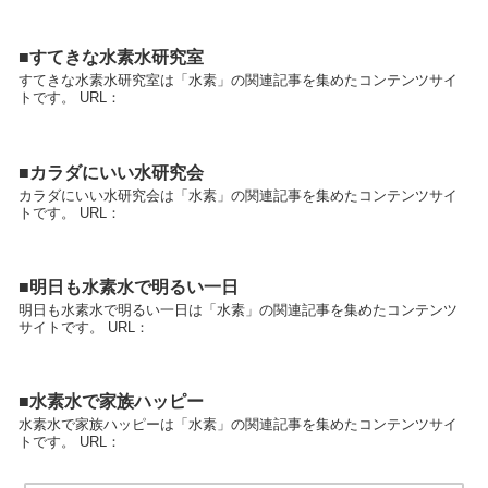
■すてきな水素水研究室
すてきな水素水研究室は「水素」の関連記事を集めたコンテンツサイ
トです。 URL：
■カラダにいい水研究会
カラダにいい水研究会は「水素」の関連記事を集めたコンテンツサイ
トです。 URL：
■明日も水素水で明るい一日
明日も水素水で明るい一日は「水素」の関連記事を集めたコンテンツ
サイトです。 URL：
■水素水で家族ハッピー
水素水で家族ハッピーは「水素」の関連記事を集めたコンテンツサイ
トです。 URL：