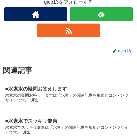
gicp13をフォローする
gicp13
関連記事
■水素水の疑問お答えします
水素水の疑問お答えしますは「水素」の関連記事を集めたコンテンツ
サイトです。 URL：
■水素水でスッキリ健康
水素水でスッキリ健康は「水素」の関連記事を集めたコンテンツサイ
トです。 URL：