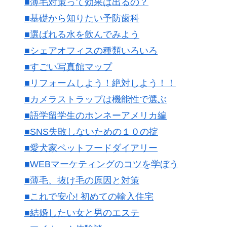
■薄毛対策って効果は出るの？
■基礎から知りたい予防歯科
■選ばれる水を飲んでみよう
■シェアオフィスの種類いろいろ
■すごい写真館マップ
■リフォームしよう！絶対しよう！！
■カメラストラップは機能性で選ぶ
■語学留学生のホンネーアメリカ編
■SNS失敗しないための１０の掟
■愛犬家ペットフードダイアリー
■WEBマーケティングのコツを学ぼう
■薄毛、抜け毛の原因と対策
■これで安心! 初めての輸入住宅
■結婚したい女と男のエステ