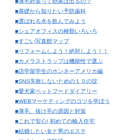
■薄毛対策って効果は出るの？
■基礎から知りたい予防歯科
■選ばれる水を飲んでみよう
■シェアオフィスの種類いろいろ
■すごい写真館マップ
■リフォームしよう！絶対しよう！！
■カメラストラップは機能性で選ぶ
■語学留学生のホンネーアメリカ編
■SNS失敗しないための１０の掟
■愛犬家ペットフードダイアリー
■WEBマーケティングのコツを学ぼう
■薄毛、抜け毛の原因と対策
■これで安心! 初めての輸入住宅
■結婚したい女と男のエステ