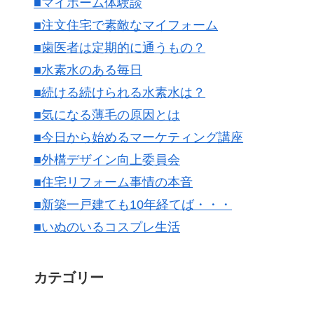
■マイホーム体験談
■注文住宅で素敵なマイフォーム
■歯医者は定期的に通うもの？
■水素水のある毎日
■続ける続けられる水素水は？
■気になる薄毛の原因とは
■今日から始めるマーケティング講座
■外構デザイン向上委員会
■住宅リフォーム事情の本音
■新築一戸建ても10年経てば・・・
■いぬのいるコスプレ生活
カテゴリー