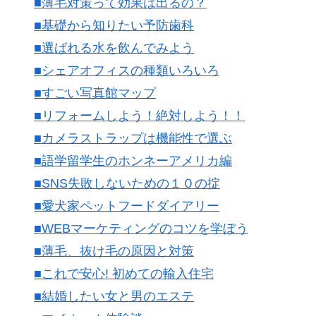
■薄毛対策って効果は出るの？
■基礎から知りたい予防歯科
■選ばれる水を飲んでみよう
■シェアオフィスの種類いろいろ
■すごい写真館マップ
■リフォームしよう！絶対しよう！！
■カメラストラップは機能性で選ぶ
■語学留学生のホンネーアメリカ編
■SNS失敗しないための１０の掟
■愛犬家ペットフードダイアリー
■WEBマーケティングのコツを学ぼう
■薄毛、抜け毛の原因と対策
■これで安心! 初めての輸入住宅
■結婚したい女と男のエステ