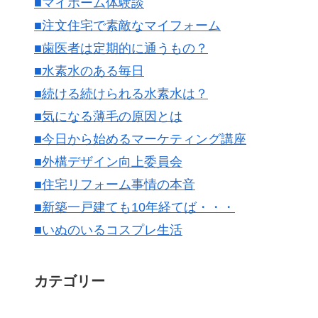
■マイホーム体験談
■注文住宅で素敵なマイフォーム
■歯医者は定期的に通うもの？
■水素水のある毎日
■続ける続けられる水素水は？
■気になる薄毛の原因とは
■今日から始めるマーケティング講座
■外構デザイン向上委員会
■住宅リフォーム事情の本音
■新築一戸建ても10年経てば・・・
■いぬのいるコスプレ生活
カテゴリー