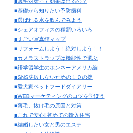
■薄毛対策って効果は出るの？
■基礎から知りたい予防歯科
■選ばれる水を飲んでみよう
■シェアオフィスの種類いろいろ
■すごい写真館マップ
■リフォームしよう！絶対しよう！！
■カメラストラップは機能性で選ぶ
■語学留学生のホンネーアメリカ編
■SNS失敗しないための１０の掟
■愛犬家ペットフードダイアリー
■WEBマーケティングのコツを学ぼう
■薄毛、抜け毛の原因と対策
■これで安心! 初めての輸入住宅
■結婚したい女と男のエステ