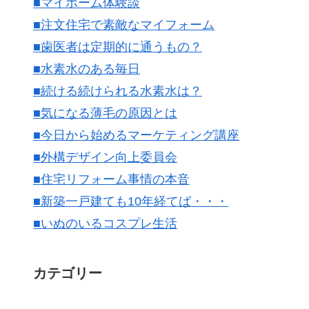
■マイホーム体験談
■注文住宅で素敵なマイフォーム
■歯医者は定期的に通うもの？
■水素水のある毎日
■続ける続けられる水素水は？
■気になる薄毛の原因とは
■今日から始めるマーケティング講座
■外構デザイン向上委員会
■住宅リフォーム事情の本音
■新築一戸建ても10年経てば・・・
■いぬのいるコスプレ生活
カテゴリー