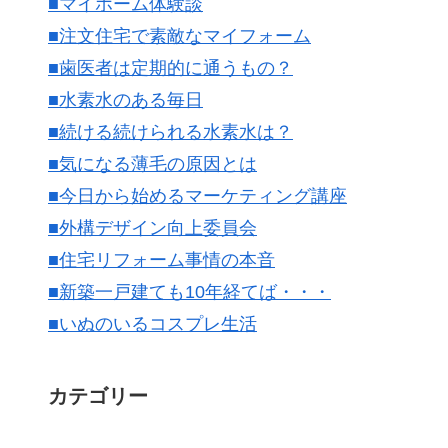
■マイホーム体験談
■注文住宅で素敵なマイフォーム
■歯医者は定期的に通うもの？
■水素水のある毎日
■続ける続けられる水素水は？
■気になる薄毛の原因とは
■今日から始めるマーケティング講座
■外構デザイン向上委員会
■住宅リフォーム事情の本音
■新築一戸建ても10年経てば・・・
■いぬのいるコスプレ生活
カテゴリー