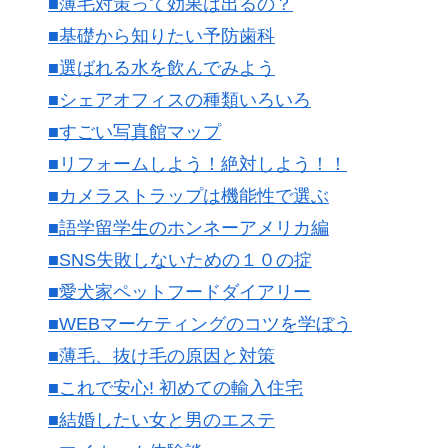
■薄毛対策って効果は出るの？
■基礎から知りたい予防歯科
■選ばれる水を飲んでみよう
■シェアオフィスの種類いろいろ
■すごい写真館マップ
■リフォームしよう！絶対しよう！！
■カメラストラップは機能性で選ぶ
■語学留学生のホンネーアメリカ編
■SNS失敗しないための１０の掟
■愛犬家ペットフードダイアリー
■WEBマーケティングのコツを学ぼう
■薄毛、抜け毛の原因と対策
■これで安心! 初めての輸入住宅
■結婚したい女と男のエステ