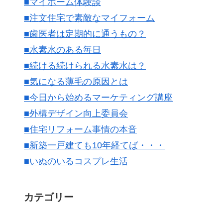
■マイホーム体験談
■注文住宅で素敵なマイフォーム
■歯医者は定期的に通うもの？
■水素水のある毎日
■続ける続けられる水素水は？
■気になる薄毛の原因とは
■今日から始めるマーケティング講座
■外構デザイン向上委員会
■住宅リフォーム事情の本音
■新築一戸建ても10年経てば・・・
■いぬのいるコスプレ生活
カテゴリー