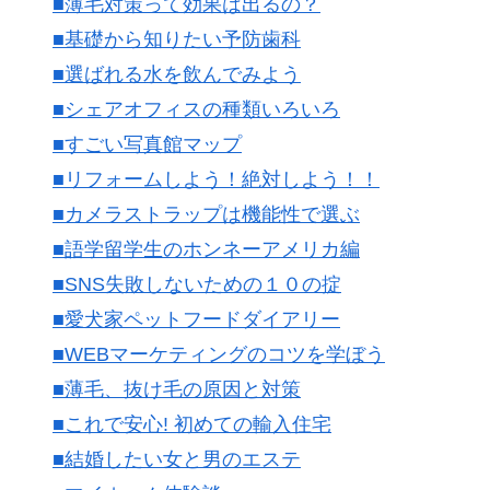
■薄毛対策って効果は出るの？
■基礎から知りたい予防歯科
■選ばれる水を飲んでみよう
■シェアオフィスの種類いろいろ
■すごい写真館マップ
■リフォームしよう！絶対しよう！！
■カメラストラップは機能性で選ぶ
■語学留学生のホンネーアメリカ編
■SNS失敗しないための１０の掟
■愛犬家ペットフードダイアリー
■WEBマーケティングのコツを学ぼう
■薄毛、抜け毛の原因と対策
■これで安心! 初めての輸入住宅
■結婚したい女と男のエステ