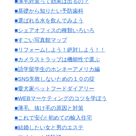
■薄毛対策って効果は出るの？
■基礎から知りたい予防歯科
■選ばれる水を飲んでみよう
■シェアオフィスの種類いろいろ
■すごい写真館マップ
■リフォームしよう！絶対しよう！！
■カメラストラップは機能性で選ぶ
■語学留学生のホンネーアメリカ編
■SNS失敗しないための１０の掟
■愛犬家ペットフードダイアリー
■WEBマーケティングのコツを学ぼう
■薄毛、抜け毛の原因と対策
■これで安心! 初めての輸入住宅
■結婚したい女と男のエステ