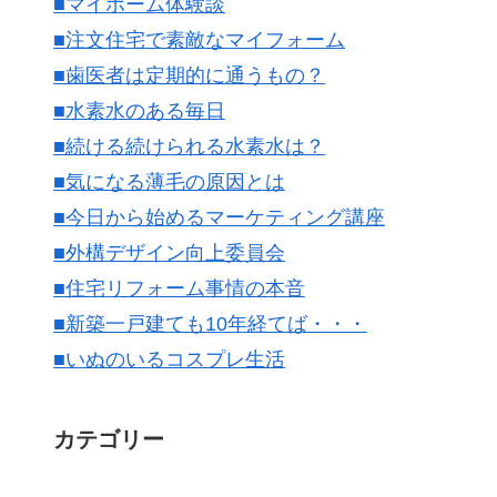
■マイホーム体験談
■注文住宅で素敵なマイフォーム
■歯医者は定期的に通うもの？
■水素水のある毎日
■続ける続けられる水素水は？
■気になる薄毛の原因とは
■今日から始めるマーケティング講座
■外構デザイン向上委員会
■住宅リフォーム事情の本音
■新築一戸建ても10年経てば・・・
■いぬのいるコスプレ生活
カテゴリー