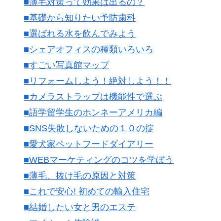
■薄毛対策って効果は出るの？
■基礎から知りたい予防歯科
■選ばれる水を飲んでみよう
■シェアオフィスの種類いろいろ
■すごい写真館マップ
■リフォームしよう！絶対しよう！！
■カメラストラップは機能性で選ぶ
■語学留学生のホンネーアメリカ編
■SNS失敗しないための１０の掟
■愛犬家ペットフードダイアリー
■WEBマーケティングのコツを学ぼう
■薄毛、抜け毛の原因と対策
■これで安心! 初めての輸入住宅
■結婚したい女と男のエステ