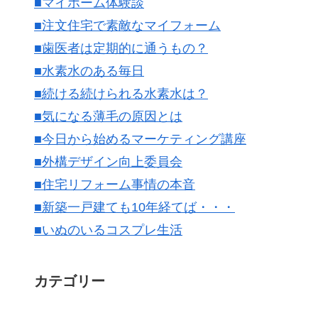
■マイホーム体験談
■注文住宅で素敵なマイフォーム
■歯医者は定期的に通うもの？
■水素水のある毎日
■続ける続けられる水素水は？
■気になる薄毛の原因とは
■今日から始めるマーケティング講座
■外構デザイン向上委員会
■住宅リフォーム事情の本音
■新築一戸建ても10年経てば・・・
■いぬのいるコスプレ生活
カテゴリー