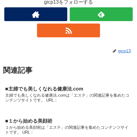
gicp13をフォローする
gicp13
関連記事
■主婦でも美しくなれる健康法.com
主婦でも美しくなれる健康法.comは「エステ」の関連記事を集めたコ
ンテンツサイトです。 URL：
■１から始める美顔術
１から始める美顔術は「エステ」の関連記事を集めたコンテンツサイ
トです。 URL：