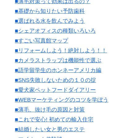
■薄毛対策って効果は出るの？
■基礎から知りたい予防歯科
■選ばれる水を飲んでみよう
■シェアオフィスの種類いろいろ
■すごい写真館マップ
■リフォームしよう！絶対しよう！！
■カメラストラップは機能性で選ぶ
■語学留学生のホンネーアメリカ編
■SNS失敗しないための１０の掟
■愛犬家ペットフードダイアリー
■WEBマーケティングのコツを学ぼう
■薄毛、抜け毛の原因と対策
■これで安心! 初めての輸入住宅
■結婚したい女と男のエステ