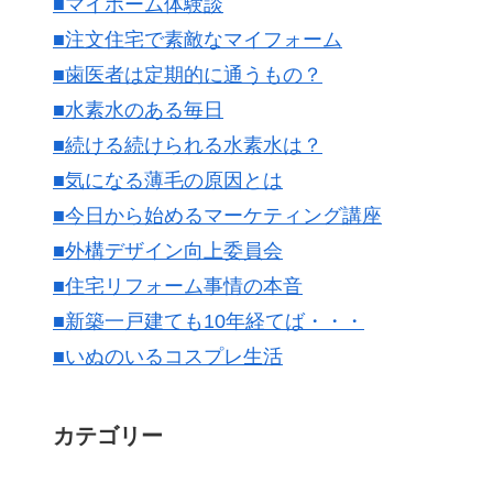
■マイホーム体験談
■注文住宅で素敵なマイフォーム
■歯医者は定期的に通うもの？
■水素水のある毎日
■続ける続けられる水素水は？
■気になる薄毛の原因とは
■今日から始めるマーケティング講座
■外構デザイン向上委員会
■住宅リフォーム事情の本音
■新築一戸建ても10年経てば・・・
■いぬのいるコスプレ生活
カテゴリー