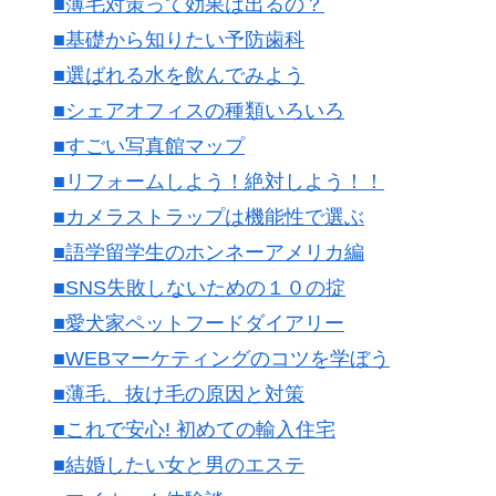
■薄毛対策って効果は出るの？
■基礎から知りたい予防歯科
■選ばれる水を飲んでみよう
■シェアオフィスの種類いろいろ
■すごい写真館マップ
■リフォームしよう！絶対しよう！！
■カメラストラップは機能性で選ぶ
■語学留学生のホンネーアメリカ編
■SNS失敗しないための１０の掟
■愛犬家ペットフードダイアリー
■WEBマーケティングのコツを学ぼう
■薄毛、抜け毛の原因と対策
■これで安心! 初めての輸入住宅
■結婚したい女と男のエステ