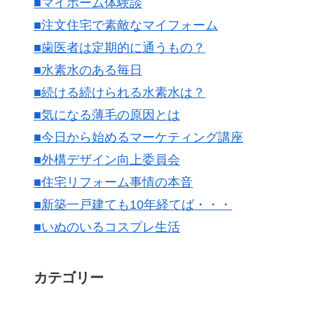
■マイホーム体験談
■注文住宅で素敵なマイフォーム
■歯医者は定期的に通うもの？
■水素水のある毎日
■続ける続けられる水素水は？
■気になる薄毛の原因とは
■今日から始めるマーケティング講座
■外構デザイン向上委員会
■住宅リフォーム事情の本音
■新築一戸建ても10年経てば・・・
■いぬのいるコスプレ生活
カテゴリー