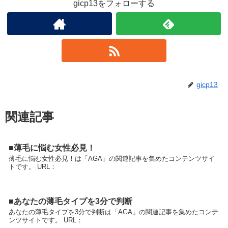
gicp13をフォローする
gicp13
関連記事
■薄毛に悩む女性必見！
薄毛に悩む女性必見！は「AGA」の関連記事を集めたコンテンツサイ
トです。 URL：
■あなたの薄毛タイプを3分で判断
あなたの薄毛タイプを3分で判断は「AGA」の関連記事を集めたコンテ
ンツサイトです。 URL：