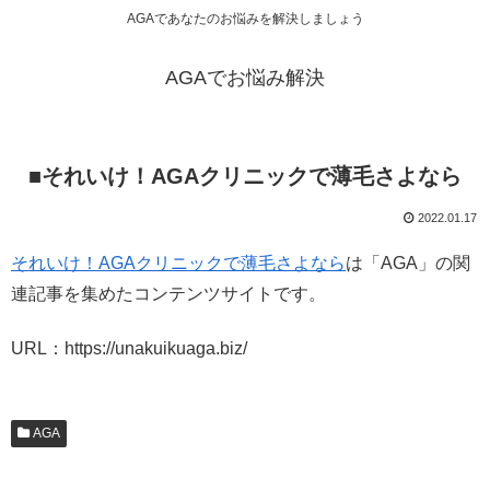
AGAであなたのお悩みを解決しましょう
AGAでお悩み解決
■それいけ！AGAクリニックで薄毛さよなら
2022.01.17
それいけ！AGAクリニックで薄毛さよなら
は「AGA」の関
連記事を集めたコンテンツサイトです。
URL：https://unakuikuaga.biz/
AGA