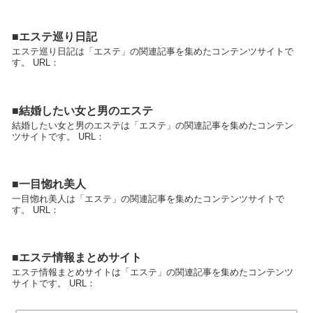
■エステ巡り日記
エステ巡り日記は「エステ」の関連記事を集めたコンテンツサイトで
す。 URL：
■結婚したい女と男のエステ
結婚したい女と男のエステは「エステ」の関連記事を集めたコンテン
ツサイトです。 URL：
■一目惚れ美人
一目惚れ美人は「エステ」の関連記事を集めたコンテンツサイトで
す。 URL：
■エステ情報まとめサイト
エステ情報まとめサイトは「エステ」の関連記事を集めたコンテンツ
サイトです。 URL：