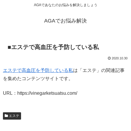
AGAであなたのお悩みを解決しましょう
AGAでお悩み解決
■エステで高血圧を予防している私
2020.10.30
エステで高血圧を予防している私
は「エステ」の関連記事
を集めたコンテンツサイトです。
URL：https://vinegarketsuatsu.com/
エステ