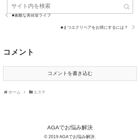
■素敵な美容室ライフ
■まつエクリペアをお得にするには？
コメント
コメントを書き込む
ホーム
エステ
AGAでお悩み解決
© 2019 AGAでお悩み解決.