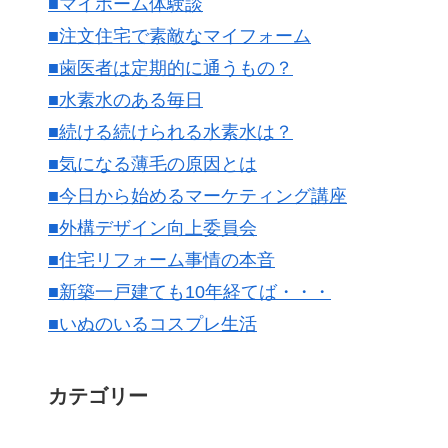
■マイホーム体験談
■注文住宅で素敵なマイフォーム
■歯医者は定期的に通うもの？
■水素水のある毎日
■続ける続けられる水素水は？
■気になる薄毛の原因とは
■今日から始めるマーケティング講座
■外構デザイン向上委員会
■住宅リフォーム事情の本音
■新築一戸建ても10年経てば・・・
■いぬのいるコスプレ生活
カテゴリー