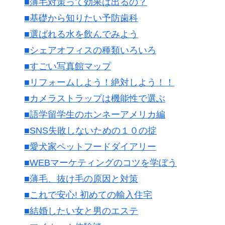
■薄毛対策って効果は出るの？
■基礎から知りたい予防歯科
■選ばれる水を飲んでみよう
■シェアオフィスの種類いろいろ
■すごい写真館マップ
■リフォームしよう！絶対しよう！！
■カメラストラップは機能性で選ぶ
■語学留学生のホンネーアメリカ編
■SNS失敗しないための１０の掟
■愛犬家ペットフードダイアリー
■WEBマーケティングのコツを学ぼう
■薄毛、抜け毛の原因と対策
■これで安心! 初めての輸入住宅
■結婚したい女と男のエステ