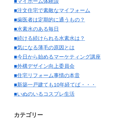
■マイホーム体験談
■注文住宅で素敵なマイフォーム
■歯医者は定期的に通うもの？
■水素水のある毎日
■続ける続けられる水素水は？
■気になる薄毛の原因とは
■今日から始めるマーケティング講座
■外構デザイン向上委員会
■住宅リフォーム事情の本音
■新築一戸建ても10年経てば・・・
■いぬのいるコスプレ生活
カテゴリー