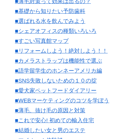
■薄毛対策って効果は出るの？
■基礎から知りたい予防歯科
■選ばれる水を飲んでみよう
■シェアオフィスの種類いろいろ
■すごい写真館マップ
■リフォームしよう！絶対しよう！！
■カメラストラップは機能性で選ぶ
■語学留学生のホンネーアメリカ編
■SNS失敗しないための１０の掟
■愛犬家ペットフードダイアリー
■WEBマーケティングのコツを学ぼう
■薄毛、抜け毛の原因と対策
■これで安心! 初めての輸入住宅
■結婚したい女と男のエステ