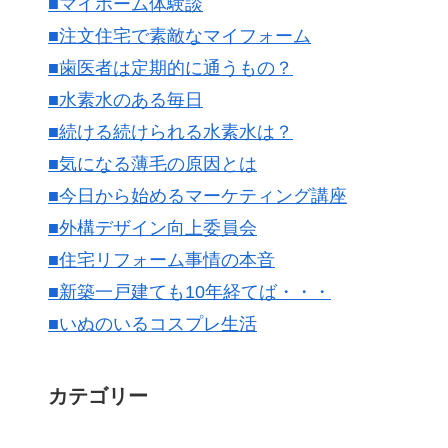
■マイホーム体験談
■注文住宅で素敵なマイフォーム
■歯医者は定期的に通うもの？
■水素水のある毎日
■続ける続けられる水素水は？
■気になる薄毛の原因とは
■今日から始めるマーケティング講座
■外構デザイン向上委員会
■住宅リフォーム事情の本音
■新築一戸建ても10年経てば・・・
■いぬのいるコスプレ生活
カテゴリー