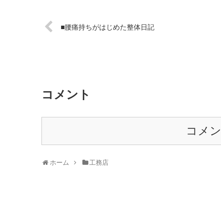
■腰痛持ちがはじめた整体日記
コメント
コメ
ホーム
工務店