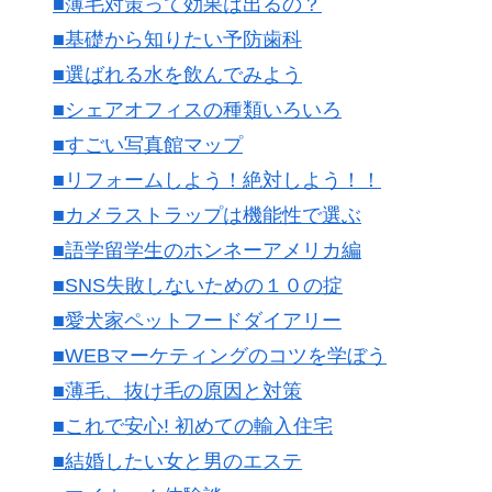
■薄毛対策って効果は出るの？
■基礎から知りたい予防歯科
■選ばれる水を飲んでみよう
■シェアオフィスの種類いろいろ
■すごい写真館マップ
■リフォームしよう！絶対しよう！！
■カメラストラップは機能性で選ぶ
■語学留学生のホンネーアメリカ編
■SNS失敗しないための１０の掟
■愛犬家ペットフードダイアリー
■WEBマーケティングのコツを学ぼう
■薄毛、抜け毛の原因と対策
■これで安心! 初めての輸入住宅
■結婚したい女と男のエステ