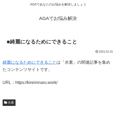
AGAであなたのお悩みを解決しましょう
AGAでお悩み解決
■綺麗になるためにできること
2021.01.31
綺麗になるためにできること
は「水素」の関連記事を集め
たコンテンツサイトです。
URL：https://kireininaru.work/
水素