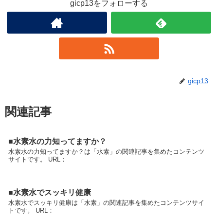
gicp13をフォローする
gicp13
関連記事
■水素水の力知ってますか？
水素水の力知ってますか？は「水素」の関連記事を集めたコンテンツ
サイトです。 URL：
■水素水でスッキリ健康
水素水でスッキリ健康は「水素」の関連記事を集めたコンテンツサイ
トです。 URL：