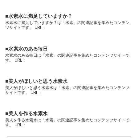
■水素水に満足していますか？
水素水に満足していますか？は「水素」の関連記事を集めたコンテン
ツサイトです。 URL：
■水素水のある毎日
水素水のある毎日は「水素」の関連記事を集めたコンテンツサイトで
す。 URL：
■美人がほしいと思う水素水
美人がほしいと思う水素水は「水素」の関連記事を集めたコンテンツ
サイトです。 URL：
■美人を作る水素水
美人を作る水素水は「水素」の関連記事を集めたコンテンツサイトで
す。 URL：