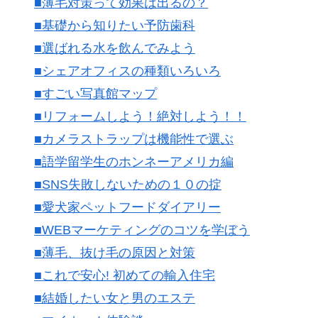
■薄毛対策って効果は出るの？
■基礎から知りたい予防歯科
■選ばれる水を飲んでみよう
■シェアオフィスの種類いろいろ
■すごい写真館マップ
■リフォームしよう！絶対しよう！！
■カメラストラップは機能性で選ぶ
■語学留学生のホンネーアメリカ編
■SNS失敗しないための１０の掟
■愛犬家ペットフードダイアリー
■WEBマーケティングのコツを学ぼう
■薄毛、抜け毛の原因と対策
■これで安心! 初めての輸入住宅
■結婚したい女と男のエステ