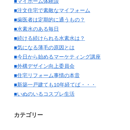
■マイホーム体験談
■注文住宅で素敵なマイフォーム
■歯医者は定期的に通うもの？
■水素水のある毎日
■続ける続けられる水素水は？
■気になる薄毛の原因とは
■今日から始めるマーケティング講座
■外構デザイン向上委員会
■住宅リフォーム事情の本音
■新築一戸建ても10年経てば・・・
■いぬのいるコスプレ生活
カテゴリー