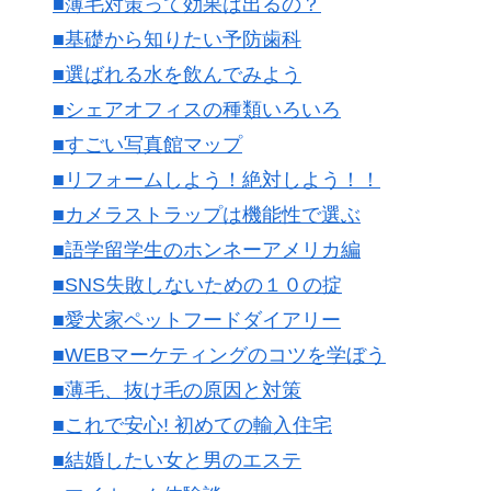
■薄毛対策って効果は出るの？
■基礎から知りたい予防歯科
■選ばれる水を飲んでみよう
■シェアオフィスの種類いろいろ
■すごい写真館マップ
■リフォームしよう！絶対しよう！！
■カメラストラップは機能性で選ぶ
■語学留学生のホンネーアメリカ編
■SNS失敗しないための１０の掟
■愛犬家ペットフードダイアリー
■WEBマーケティングのコツを学ぼう
■薄毛、抜け毛の原因と対策
■これで安心! 初めての輸入住宅
■結婚したい女と男のエステ