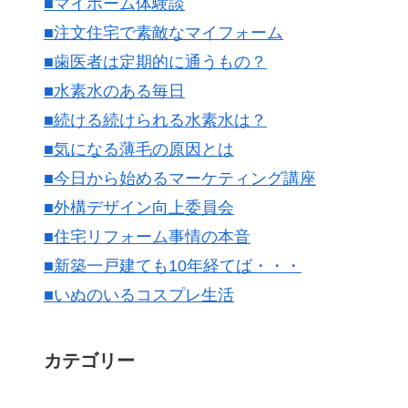
■マイホーム体験談
■注文住宅で素敵なマイフォーム
■歯医者は定期的に通うもの？
■水素水のある毎日
■続ける続けられる水素水は？
■気になる薄毛の原因とは
■今日から始めるマーケティング講座
■外構デザイン向上委員会
■住宅リフォーム事情の本音
■新築一戸建ても10年経てば・・・
■いぬのいるコスプレ生活
カテゴリー