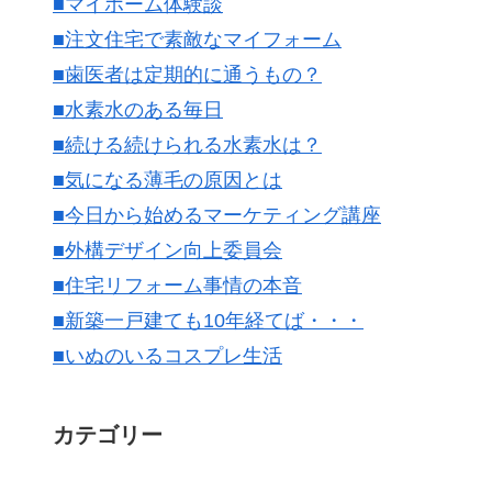
■マイホーム体験談
■注文住宅で素敵なマイフォーム
■歯医者は定期的に通うもの？
■水素水のある毎日
■続ける続けられる水素水は？
■気になる薄毛の原因とは
■今日から始めるマーケティング講座
■外構デザイン向上委員会
■住宅リフォーム事情の本音
■新築一戸建ても10年経てば・・・
■いぬのいるコスプレ生活
カテゴリー