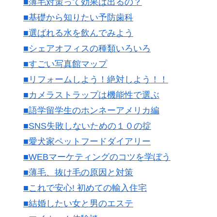
■薄毛対策って効果は出るの？
■基礎から知りたい予防歯科
■選ばれる水を飲んでみよう
■シェアオフィスの種類いろいろ
■すごい写真館マップ
■リフォームしよう！絶対しよう！！
■カメラストラップは機能性で選ぶ
■語学留学生のホンネーアメリカ編
■SNS失敗しないための１０の掟
■愛犬家ペットフードダイアリー
■WEBマーケティングのコツを学ぼう
■薄毛、抜け毛の原因と対策
■これで安心! 初めての輸入住宅
■結婚したい女と男のエステ