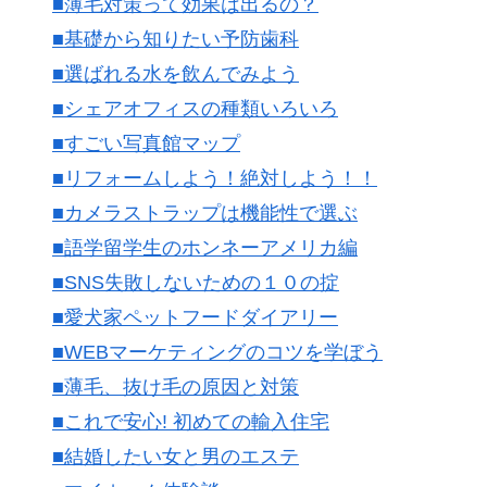
■薄毛対策って効果は出るの？
■基礎から知りたい予防歯科
■選ばれる水を飲んでみよう
■シェアオフィスの種類いろいろ
■すごい写真館マップ
■リフォームしよう！絶対しよう！！
■カメラストラップは機能性で選ぶ
■語学留学生のホンネーアメリカ編
■SNS失敗しないための１０の掟
■愛犬家ペットフードダイアリー
■WEBマーケティングのコツを学ぼう
■薄毛、抜け毛の原因と対策
■これで安心! 初めての輸入住宅
■結婚したい女と男のエステ