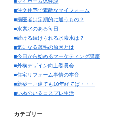
■マイホーム体験談
■注文住宅で素敵なマイフォーム
■歯医者は定期的に通うもの？
■水素水のある毎日
■続ける続けられる水素水は？
■気になる薄毛の原因とは
■今日から始めるマーケティング講座
■外構デザイン向上委員会
■住宅リフォーム事情の本音
■新築一戸建ても10年経てば・・・
■いぬのいるコスプレ生活
カテゴリー