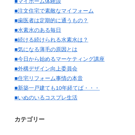
■マイホーム体験談
■注文住宅で素敵なマイフォーム
■歯医者は定期的に通うもの？
■水素水のある毎日
■続ける続けられる水素水は？
■気になる薄毛の原因とは
■今日から始めるマーケティング講座
■外構デザイン向上委員会
■住宅リフォーム事情の本音
■新築一戸建ても10年経てば・・・
■いぬのいるコスプレ生活
カテゴリー