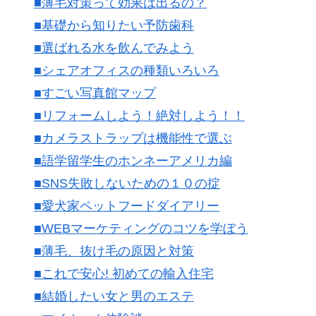
■薄毛対策って効果は出るの？
■基礎から知りたい予防歯科
■選ばれる水を飲んでみよう
■シェアオフィスの種類いろいろ
■すごい写真館マップ
■リフォームしよう！絶対しよう！！
■カメラストラップは機能性で選ぶ
■語学留学生のホンネーアメリカ編
■SNS失敗しないための１０の掟
■愛犬家ペットフードダイアリー
■WEBマーケティングのコツを学ぼう
■薄毛、抜け毛の原因と対策
■これで安心! 初めての輸入住宅
■結婚したい女と男のエステ