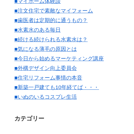
■マイホーム体験談
■注文住宅で素敵なマイフォーム
■歯医者は定期的に通うもの？
■水素水のある毎日
■続ける続けられる水素水は？
■気になる薄毛の原因とは
■今日から始めるマーケティング講座
■外構デザイン向上委員会
■住宅リフォーム事情の本音
■新築一戸建ても10年経てば・・・
■いぬのいるコスプレ生活
カテゴリー