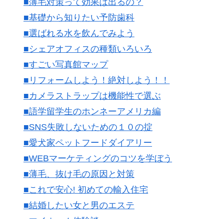
■薄毛対策って効果は出るの？
■基礎から知りたい予防歯科
■選ばれる水を飲んでみよう
■シェアオフィスの種類いろいろ
■すごい写真館マップ
■リフォームしよう！絶対しよう！！
■カメラストラップは機能性で選ぶ
■語学留学生のホンネーアメリカ編
■SNS失敗しないための１０の掟
■愛犬家ペットフードダイアリー
■WEBマーケティングのコツを学ぼう
■薄毛、抜け毛の原因と対策
■これで安心! 初めての輸入住宅
■結婚したい女と男のエステ