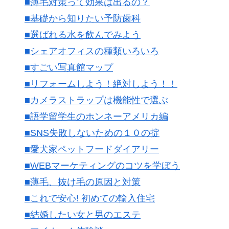
■薄毛対策って効果は出るの？
■基礎から知りたい予防歯科
■選ばれる水を飲んでみよう
■シェアオフィスの種類いろいろ
■すごい写真館マップ
■リフォームしよう！絶対しよう！！
■カメラストラップは機能性で選ぶ
■語学留学生のホンネーアメリカ編
■SNS失敗しないための１０の掟
■愛犬家ペットフードダイアリー
■WEBマーケティングのコツを学ぼう
■薄毛、抜け毛の原因と対策
■これで安心! 初めての輸入住宅
■結婚したい女と男のエステ