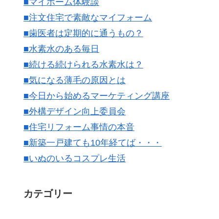
■マイホーム体験談
■注文住宅で素敵なマイフォーム
■歯医者は定期的に通うもの？
■水素水のある毎日
■続ける続けられる水素水は？
■気になる薄毛の原因とは
■今日から始めるマーケティング講座
■外構デザイン向上委員会
■住宅リフォーム事情の本音
■新築一戸建ても10年経てば・・・
■いぬのいるコスプレ生活
カテゴリー