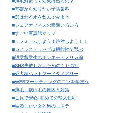
■薄毛対策って効果は出るの？
■基礎から知りたい予防歯科
■選ばれる水を飲んでみよう
■シェアオフィスの種類いろいろ
■すごい写真館マップ
■リフォームしよう！絶対しよう！！
■カメラストラップは機能性で選ぶ
■語学留学生のホンネーアメリカ編
■SNS失敗しないための１０の掟
■愛犬家ペットフードダイアリー
■WEBマーケティングのコツを学ぼう
■薄毛、抜け毛の原因と対策
■これで安心! 初めての輸入住宅
■結婚したい女と男のエステ