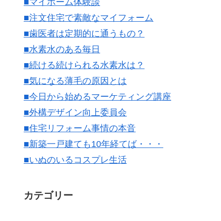
■マイホーム体験談
■注文住宅で素敵なマイフォーム
■歯医者は定期的に通うもの？
■水素水のある毎日
■続ける続けられる水素水は？
■気になる薄毛の原因とは
■今日から始めるマーケティング講座
■外構デザイン向上委員会
■住宅リフォーム事情の本音
■新築一戸建ても10年経てば・・・
■いぬのいるコスプレ生活
カテゴリー