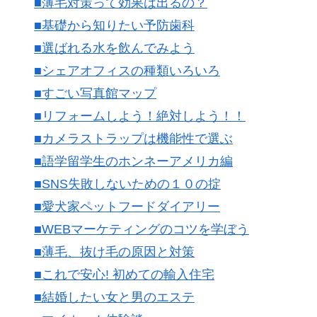
■薄毛対策って効果は出るの？
■基礎から知りたい予防歯科
■選ばれる水を飲んでみよう
■シェアオフィスの種類いろいろ
■すごい写真館マップ
■リフォームしよう！絶対しよう！！
■カメラストラップは機能性で選ぶ
■語学留学生のホンネーアメリカ編
■SNS失敗しないための１０の掟
■愛犬家ペットフードダイアリー
■WEBマーケティングのコツを学ぼう
■薄毛、抜け毛の原因と対策
■これで安心! 初めての輸入住宅
■結婚したい女と男のエステ