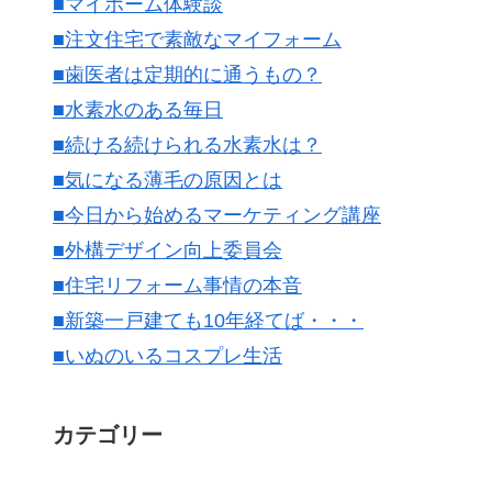
■マイホーム体験談
■注文住宅で素敵なマイフォーム
■歯医者は定期的に通うもの？
■水素水のある毎日
■続ける続けられる水素水は？
■気になる薄毛の原因とは
■今日から始めるマーケティング講座
■外構デザイン向上委員会
■住宅リフォーム事情の本音
■新築一戸建ても10年経てば・・・
■いぬのいるコスプレ生活
カテゴリー