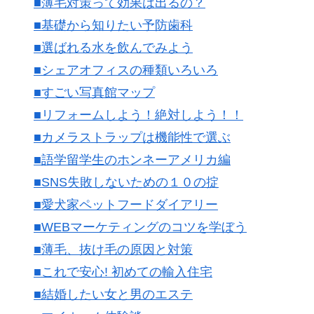
■薄毛対策って効果は出るの？
■基礎から知りたい予防歯科
■選ばれる水を飲んでみよう
■シェアオフィスの種類いろいろ
■すごい写真館マップ
■リフォームしよう！絶対しよう！！
■カメラストラップは機能性で選ぶ
■語学留学生のホンネーアメリカ編
■SNS失敗しないための１０の掟
■愛犬家ペットフードダイアリー
■WEBマーケティングのコツを学ぼう
■薄毛、抜け毛の原因と対策
■これで安心! 初めての輸入住宅
■結婚したい女と男のエステ