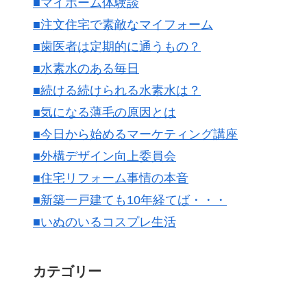
■マイホーム体験談
■注文住宅で素敵なマイフォーム
■歯医者は定期的に通うもの？
■水素水のある毎日
■続ける続けられる水素水は？
■気になる薄毛の原因とは
■今日から始めるマーケティング講座
■外構デザイン向上委員会
■住宅リフォーム事情の本音
■新築一戸建ても10年経てば・・・
■いぬのいるコスプレ生活
カテゴリー